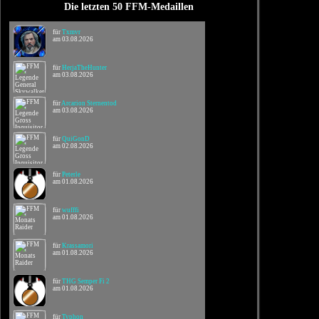
Die letzten 50 FFM-Medaillen
für
Txmvr
am 03.08.2026
für
HerjaTheHunter
am 03.08.2026
für
Arcarion Sternentod
am 03.08.2026
für
QuiGonD
am 02.08.2026
für
Peterle
am 01.08.2026
für
wufffi
am 01.08.2026
für
Krassamori
am 01.08.2026
für
THG Semper Fi 2
am 01.08.2026
für
Typhon