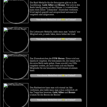
Die Raid-Medaille für die fleissigsten gibt es in der
Ausführung:
Gold
,
Silber
und
Bronze
. Wer sich in den
Raids häufig genug auf den Plätzen 1-5 wiederfindet,
kann eines dieser "schmucken" Abzeichen verdienen.
Wird täglich geprüft und entsprechend automatisch
vergeben oder aufgewertet.
Von diesen Medaillen sind
455
im Umlauf!
Die Lebenszeit Medaille, dafür muss man "einfach" nur
Mitglied sein, je mehr Jahre, desto höher der Grad.
Von diesen Medaillen sind
395
im Umlauf!
Das Ehrenabzeichen der
FFM-Heroes
. Diese wird nur
händisch vergeben. Die bekommen die, die immer noch
die extra Meile mehr gehen. Kann sowohl von Offis
vergeben werden, als auch wenn sich ein Haufen
Mitglieder für ein besonderes Individuum erwärmen
kann.
Von diesen Medaillen sind
46
im Umlauf!
Den Raidmeister kann man sich einmal im Jahr
verdienen, aber dafür muss man schon ordentlich oft
das Treppchen besetzen.
Gold
,
Silber
und
Bronze
winken für die Besten der Besten!
Von diesen Medaillen sind
72
im Umlauf!