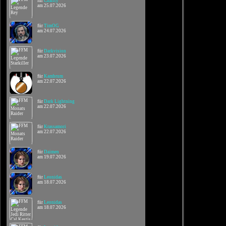
für
Charity
am 25.07.2026
für
TimOG
am 24.07.2026
für
Darkvision
am 23.07.2026
für
Kambrum
am 22.07.2026
für
Dark Lightning
am 22.07.2026
für
Krassamori
am 22.07.2026
für
Daimen
am 19.07.2026
für
Leonidas
am 18.07.2026
für
Leonidas
am 18.07.2026