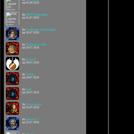
am 01.08.2026
für
MINI Feuergranate
am 31.07.2026
für
LastKnight of SithLegacy
am 30.07.2026
für
TheMandyLorian
am 29.07.2026
für
Crostaff
am 28.07.2026
für
TimOG
am 28.07.2026
für
Sven
am 26.07.2026
für
Tininosaurus
am 25.07.2026
für
manina117
am 25.07.2026