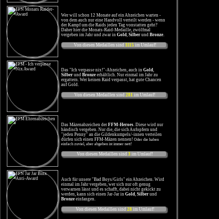
Wer will schon 12 Monate auf ein Abzeichen warten -
von dem auch nur eine Handvoll verteilt werden - wenn
der Kampf um die Raids jeden Tag vonstatten geht?
Daher hier die Monats-Raid-Medaille, zwölfmal
vergeben im Jahr und zwar in
Gold
,
Silber
und
Bronze
.
Von diesen Medaillen sind
1115
im Umlauf!
Das "Ich verpasse nix!"-Abzeichen, auch in
Gold
,
Silber
und
Bronze
erhältlich. Nur einmal im Jahr zu
ergattern. Wer keinen Raid verpasst, hat gute Chancen
auf Gold.
Von diesen Medaillen sind
281
im Umlauf!
Das Mäzenabzeichen der
FFM-Heroes
. Diese wird nur
händisch vergeben. Nur die, die sich Aufopfern und
"jeden Penny" an die Gildenkumpels/-innen verteilen
dürfen sich einen FFM-Mäzen nennen!
Oder die haben
einfach zuviel, aber abgeben ist immer nett!
Von diesen Medaillen sind
3
im Umlauf!
Auch für unsere "Bad Boys/Girls" ein Abzeichen. Wird
einmal im Jahr vergeben, wer sich nur oft genug
verwarnen lässt und es schafft, dabei nicht gekickt zu
werden, kann sich einen Jar-Jar in
Gold
,
Silber
und
Bronze
einfangen.
Von diesen Medaillen sind
28
im Umlauf!