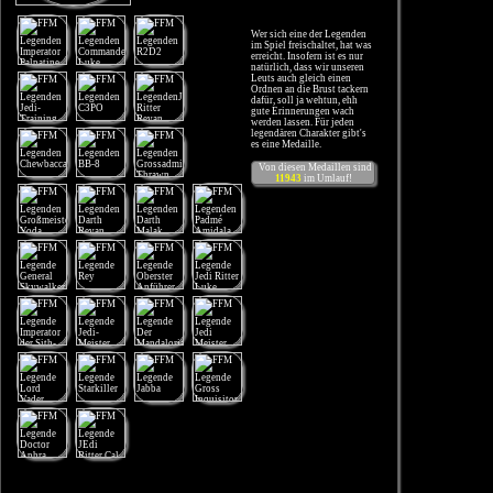
Wer sich eine der Legenden
im Spiel freischaltet, hat was
erreicht. Insofern ist es nur
natürlich, dass wir unseren
Leuts auch gleich einen
Ordnen an die Brust tackern
dafür, soll ja wehtun, ehh
gute Erinnerungen wach
werden lassen. Für jeden
legendären Charakter gibt's
es eine Medaille.
Von diesen Medaillen sind
11943
im Umlauf!