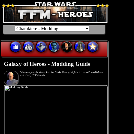
Galaxy of Heroes - Modding Guide
"Wenn es jemals einen Jar Jar Binks Toon gibt, bin ich raus!" - beliebtes
Volkslied, 1890-Heute.