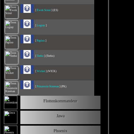
[
Ewok Scout
] (ES)
[
Logray
]
[
Paploo
]
[
Teebo
] (Teebo)
[
Wicket
] (WICK)
[
Prinzessin Kneesaa
] (PK)
Flottenkommandeur
Jawa
Phoenix