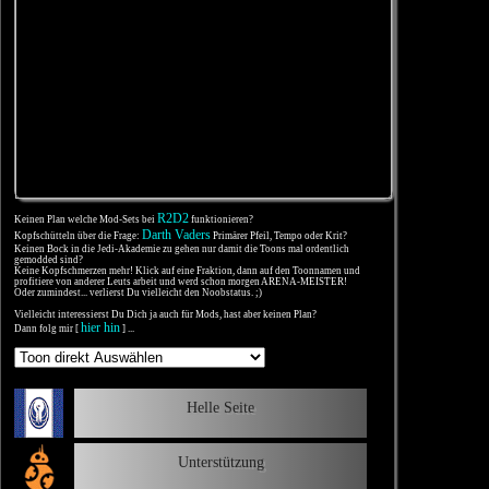
R2D2
Keinen Plan welche Mod-Sets bei
funktionieren?
Darth Vaders
Kopfschütteln über die Frage:
Primärer Pfeil, Tempo oder Krit?
Keinen Bock in die Jedi-Akademie zu gehen nur damit die Toons mal ordentlich
gemodded sind?
Keine Kopfschmerzen mehr! Klick auf eine Fraktion, dann auf den Toonnamen und
profitiere von anderer Leuts arbeit und werd schon morgen ARENA-MEISTER!
Oder zumindest... verlierst Du vielleicht den Noobstatus. ;)
Vielleicht interessierst Du Dich ja auch für Mods, hast aber keinen Plan?
hier hin
Dann folg mir [
] ...
Helle Seite
Unterstützung