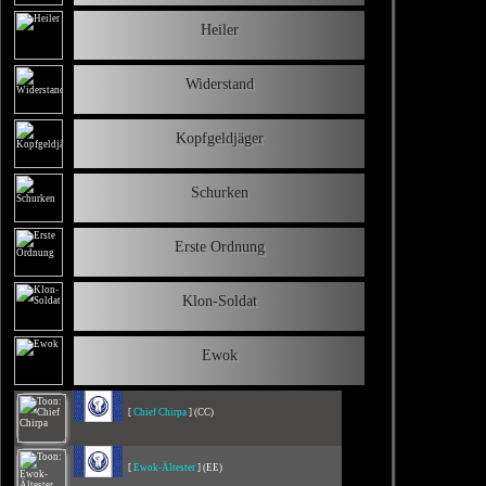
Heiler
Widerstand
Kopfgeldjäger
Schurken
Erste Ordnung
Klon-Soldat
Ewok
[
Chief Chirpa
] (CC)
[
Ewok-Ältester
] (EE)