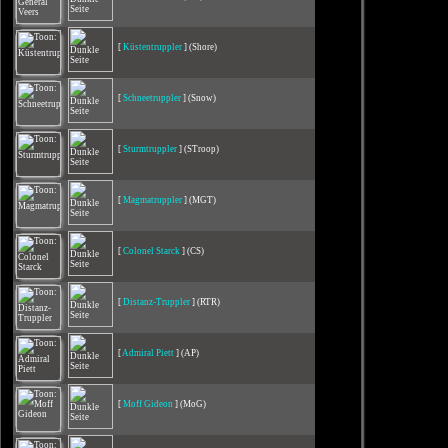
[
Küstentruppler
] (Shore)
[
Schneetruppler
] (Snow)
[
Sturmtruppler
] (STroop)
[
Magmatruppler
] (MGT)
[
Colonel Starck
] (CS)
[
Distanz-Truppler
] (RTR)
[
Admiral Piett
] (AP)
[
Moff Gideon
] (MoG)