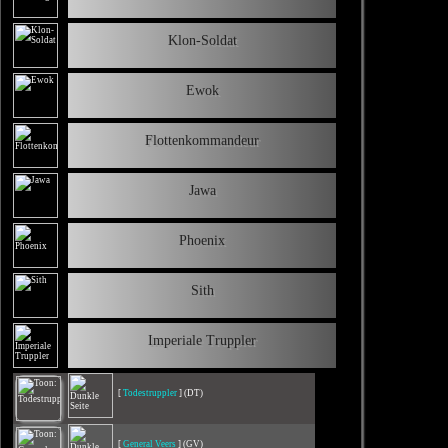
Klon-Soldat
Ewok
Flottenkommandeur
Jawa
Phoenix
Sith
Imperiale Truppler
[
Todestruppler
] (DT)
[
General Veers
] (GV)