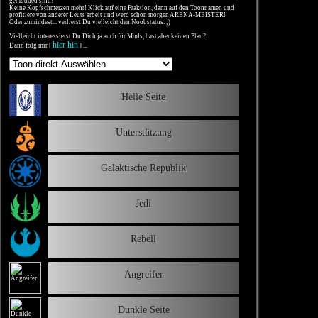
gemodded sind?
Keine Kopfschmerzen mehr! Klick auf eine Fraktion, dann auf den Toonnamen und
profitiere von anderer Leuts arbeit und werd schon morgen ARENA-MEISTER!
Oder zumindest... verlierst Du vielleicht den Noobstatus. ;)
Vielleicht interessierst Du Dich ja auch für Mods, hast aber keinen Plan?
hier hin
Dann folg mir [
] ...
Helle Seite
Unterstützung
Galaktische Republik
Jedi
Rebell
Angreifer
Dunkle Seite