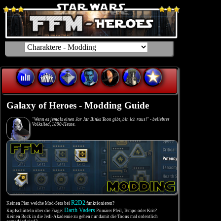
Galaxy of Heroes - Modding Guide
"Wenn es jemals einen Jar Jar Binks Toon gibt, bin ich raus!" - beliebtes
Volkslied, 1890-Heute.
R2D2
Keinen Plan welche Mod-Sets bei
funktionieren?
Darth Vaders
Kopfschütteln über die Frage:
Primärer Pfeil, Tempo oder Krit?
Keinen Bock in die Jedi-Akademie zu gehen nur damit die Toons mal ordentlich