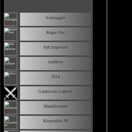
Schmuggler
Rogue One
Sith Imperium
Anführer
501st
Galaktische Legende
Mandalorianer
Kloneinheit 99