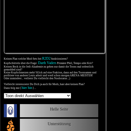
R2D2
Keinen Plan welche Mod-Sets bei
funktionieren?
Darth Vaders
Kopfschütteln über die Frage:
Primärer Pfeil, Tempo oder Krit?
Keinen Bock in die Jedi-Akademie zu gehen nur damit die Toons mal ordentlich
gemodded sind?
Keine Kopfschmerzen mehr! Klick auf eine Fraktion, dann auf den Toonnamen und
profitiere von anderer Leuts arbeit und werd schon morgen ARENA-MEISTER!
Oder zumindest... verlierst Du vielleicht den Noobstatus. ;)
Vielleicht interessierst Du Dich ja auch für Mods, hast aber keinen Plan?
hier hin
Dann folg mir [
] ...
Helle Seite
Unterstützung