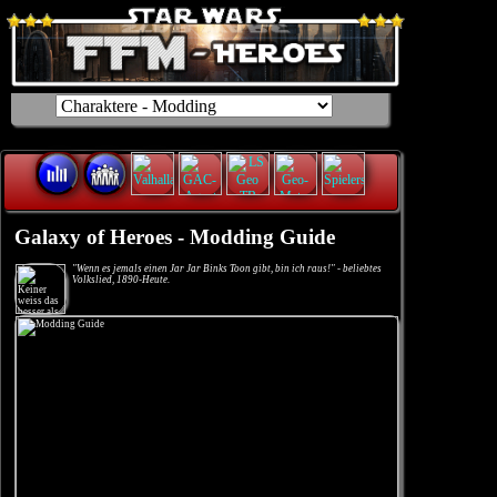
Galaxy of Heroes - Modding Guide
"Wenn es jemals einen Jar Jar Binks Toon gibt, bin ich raus!" - beliebtes
Volkslied, 1890-Heute.