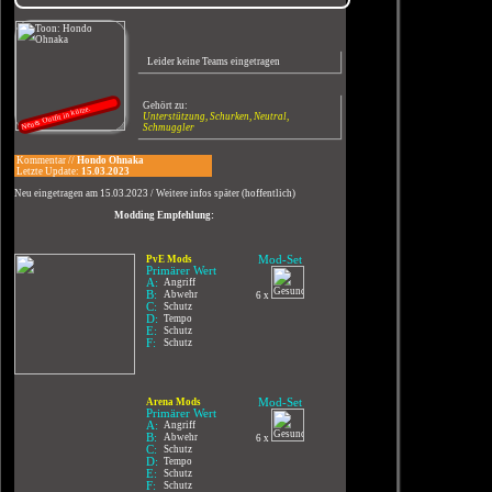
Leider keine Teams eingetragen
Gehört zu:
Neues Outfit in kürze.
Unterstützung, Schurken, Neutral,
Schmuggler
Kommentar //
Hondo Ohnaka
Letzte Update:
15.03.2023
Neu eingetragen am 15.03.2023 / Weitere infos später (hoffentlich)
Modding Empfehlung:
PvE Mods
Mod-Set
Primärer Wert
A:
Angriff
B:
Abwehr
6 x
C:
Schutz
D:
Tempo
E:
Schutz
F:
Schutz
Arena Mods
Mod-Set
Primärer Wert
A:
Angriff
B:
Abwehr
6 x
C:
Schutz
D:
Tempo
E:
Schutz
F:
Schutz