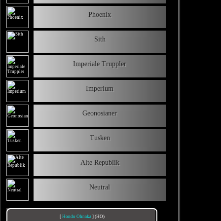
Phoenix
Sith
Imperiale Truppler
Imperium
Geonosianer
Tusken
Alte Republik
Neutral
[
Hondo Ohnaka
] (HO)