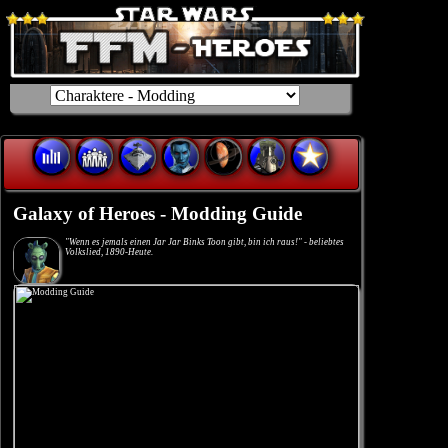
Galaxy of Heroes - Modding Guide
"Wenn es jemals einen Jar Jar Binks Toon gibt, bin ich raus!" - beliebtes
Volkslied, 1890-Heute.