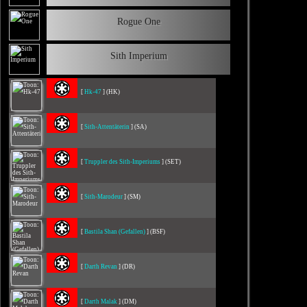
Rogue One
Sith Imperium
[
Hk-47
] (HK)
[
Sith-Attentäterin
] (SA)
[
Truppler des Sith-Imperiums
] (SET)
[
Sith-Marodeur
] (SM)
[
Bastila Shan (Gefallen)
] (BSF)
[
Darth Revan
] (DR)
[
Darth Malak
] (DM)