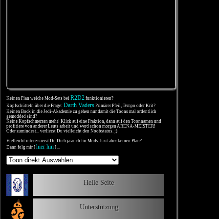
R2D2
Keinen Plan welche Mod-Sets bei
funktionieren?
Darth Vaders
Kopfschütteln über die Frage:
Primärer Pfeil, Tempo oder Krit?
Keinen Bock in die Jedi-Akademie zu gehen nur damit die Toons mal ordentlich
gemodded sind?
Keine Kopfschmerzen mehr! Klick auf eine Fraktion, dann auf den Toonnamen und
profitiere von anderer Leuts arbeit und werd schon morgen ARENA-MEISTER!
Oder zumindest... verlierst Du vielleicht den Noobstatus. ;)
Vielleicht interessierst Du Dich ja auch für Mods, hast aber keinen Plan?
hier hin
Dann folg mir [
] ...
Helle Seite
Unterstützung