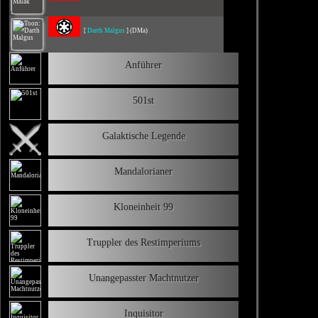
[
Darth Malgus
] (DMa)
Anführer
501st
Galaktische Legende
Mandalorianer
Kloneinheit 99
Truppler des Restimperiums
Unangepasster Machtnutzer
Inquisitor