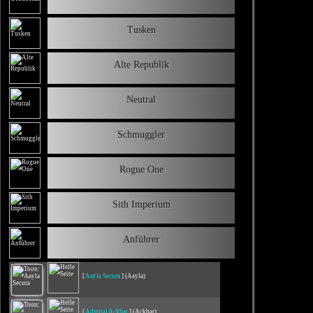
Tusken
Alte Republik
Neutral
Schmuggler
Rogue One
Sith Imperium
Anführer
[
Aayla Secura
] (Aayla)
[
Admiral Ackbar
] (Ackbar)