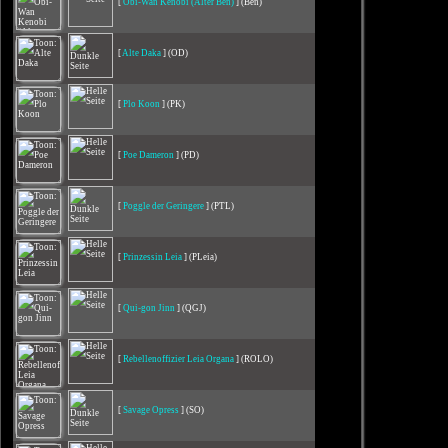
[
Obi-Wan Kenobi (Alter Ben)
] (Ben)
[
Alte Daka
] (OD)
[
Plo Koon
] (PK)
[
Poe Dameron
] (PD)
[
Poggle der Geringere
] (PTL)
[
Prinzessin Leia
] (PLeia)
[
Qui-gon Jinn
] (QGJ)
[
Rebellenoffizier Leia Organa
] (ROLO)
[
Savage Opress
] (SO)