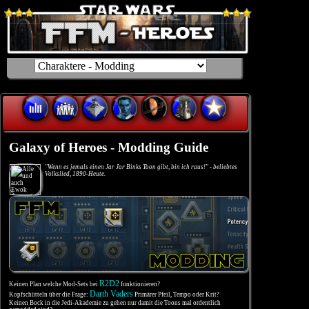
Galaxy of Heroes - Modding Guide
"Wenn es jemals einen Jar Jar Binks Toon gibt, bin ich raus!" - beliebtes
Volkslied, 1890-Heute.
R2D2
Keinen Plan welche Mod-Sets bei
funktionieren?
Darth Vaders
Kopfschütteln über die Frage:
Primärer Pfeil, Tempo oder Krit?
Keinen Bock in die Jedi-Akademie zu gehen nur damit die Toons mal ordentlich