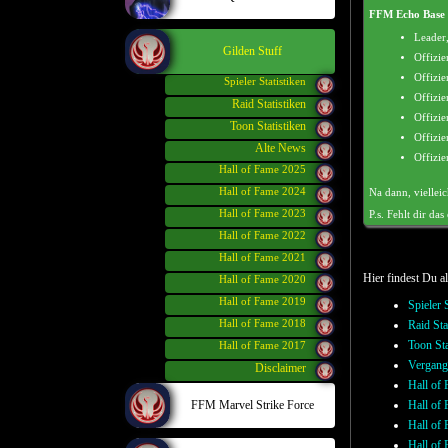
FFM Echo Base 
Leader
Gilden Stuff
Offizie
Offizie
Spieler Statistiken
Offizie
Raid Statistiken
Offizie
Toon Statistiken
Offizie
Alte News
Offizie
Hall of Fame 2025
Hall of Fame 2024
Na dann, vielleic
Hall of Fame 2023
P.s. Fehlt dir da
Hall of Fame 2022
Hall of Fame 2021
Hier findest Du a
Hall of Fame 2020
Hall of Fame 2019
Spieler 
Hall of Fame 2018
Raid Sta
Toon Sta
Hall of Fame 2017
Vergang
Disclaimer
Hall of
Hall of
FFM Marvel Strike Force
Hall of
Hall of