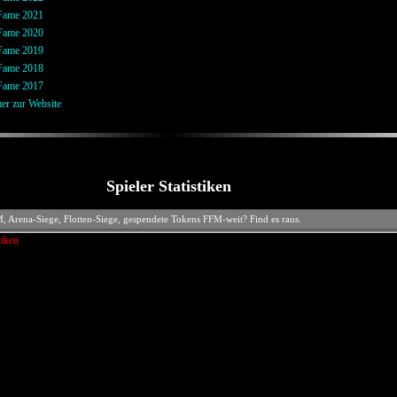
 Fame 2021
 Fame 2020
 Fame 2019
 Fame 2018
 Fame 2017
er zur Website
Spieler Statistiken
 Arena-Siege, Flotten-Siege, gespendete Tokens FFM-weit? Find es raus.