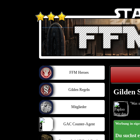
FFM Heroes
Gilden Regeln
Gilden 
"Was s
Mitglieder
GAC Counter-Agent
Werbung in eige
Du suchst ei