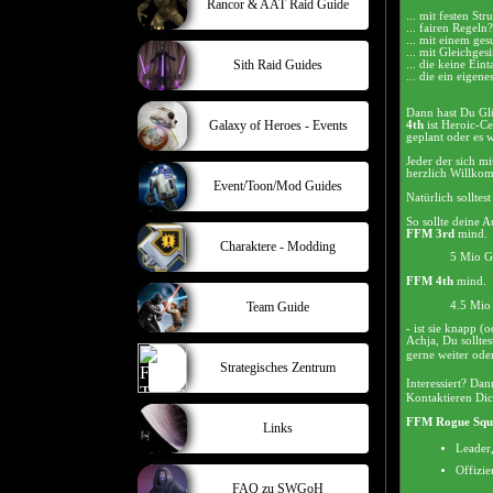
Rancor & AAT Raid Guide
... mit festen Str
... fairen Regeln?
... mit einem g
... mit Gleichges
Sith Raid Guides
... die keine Eint
... die ein eige
Dann hast Du Gl
Galaxy of Heroes - Events
4th
ist Heroic-Ce
geplant oder es 
Jeder der sich mi
herzlich Willko
Event/Toon/Mod Guides
Natürlich sollte
So sollte deine A
FFM 3rd
mind.
Charaktere - Modding
5 Mio G
FFM 4th
mind.
4.5 Mio
Team Guide
- ist sie knapp 
Achja, Du sollte
gerne weiter ode
Strategisches Zentrum
Interessiert? Dan
Kontaktieren Dic
FFM Rogue Squ
Links
Leader
Offizi
FAQ zu SWGoH