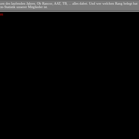
tiken des laufenden Jahres. Ob Rancor, AAT, TB, ... alles dabei. Und wer welchen Rang belegt hat
e-Statistik unserer Mitglieder ist.