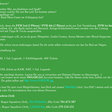
ukturen?
esunden Mix aus Ambition und Spaß?
innten welche Dir mit Rat und Tat beiseite stehen?
agsfliege ist?
nes Raid-Meta-Game im Schlepptau hat?
ück, denn die
FFM 3rd (3 Plätze) / FFM 4th (2 Plätze)
sucht zur Zeit Verstärkung.
FFM 1st bis
rtified, d.h. alle Raids laufen auf Heroisch. Kriege/Schlachten/Events werden von der Leitung
wird mit Tipps & Tricks ausgeholfen.
t einbringen will, sei es als guter Mitspieler, Guide-Creator, Arena-Meister oder Moral-Supporter i
mmen.
st Du schon etwas mitbringen damit Du dir nicht selbst vorkommst wie das 5te Rad am Wagen.
ufstellung für:
M, 1 Gal. Legende, 1 Schiffslegende, 400 Tickets
 GM, Arbeit an KAM, WAT, 1 Gal. Legende
(oder mächtig) drunter, kannst Du uns ja versuchen mit Deinem Charme zu überzeugen. :)
st am besten auch einen
SWGOH.GG
Account besitzen, falls Du diesen nicht hast, helfen wir dir 
http://www.SWGOH.gg
r Du gehst selber auf
.
Warteliste
n hast Du jetzt zwei Möglichkeiten, lass Dich auf unsere
setzen und wi
(click "Join FFM!")
h oder Du kontaktierst eine von diesen Personen:
adron (3rd)
:
Alex Redsaber
, Rogue Squadron (3rd),
, Ally-Code
761-673-587
LaVidaYoda
er, Rogue Squadron (3rd),
, Ally-Code
279-154-231