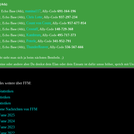
(4th)
:
manina117
, Echo Base (4th),
, Ally-Code
691-164-196
Chris Lotte
r, Echo Base (4th),
, Ally-Code
937-297-234
Count von Count
r, Echo Base (4th),
, Ally-Code
957-677-954
Crostaff
r, Echo Base (4th),
, Ally-Code
148-729-368
Kambrum
r, Echo Base (4th),
, Ally-Code
495-717-373
Peterle
r, Echo Base (4th),
, Ally-Code
341-952-791
ThunderReaver
r, Echo Base (4th),
, Ally-Code
556-567-666
ht sieht man sich ja beim nächsten Bembeln. ;)
s eine oder andere aber Du denkst dein Elan oder dein Einsatz ist dafür umso höher, sprich mit Un
lles weitere über FFM:
Statistiken
tistiken
tistiken
ene Nachrichten von FFM
 Fame 2025
 Fame 2024
 Fame 2023
 Fame 2022