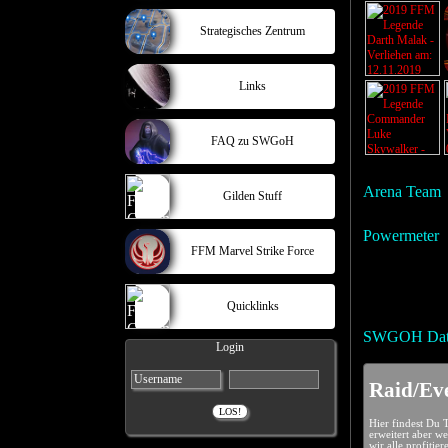
Strategisches Zentrum
Links
FAQ zu SWGoH
Arena Team
Gilden Stuff
Powermeter
FFM Marvel Strike Force
Quicklinks
SWGOH Dat
Login
Raid/Eve
Hier findest Du 
erweitert aber w
wir alle profitie