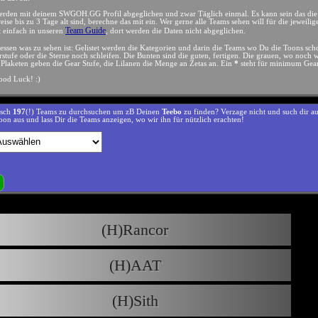
werden mit deinem SWGOH.GG Profil abgeglichen und zwar Täglich einmal. Es kann sein das die
eise bis zu 3 Tage alt sind, berechne das mit ein. Wer gerne alle Teams sehen will für die jeweilig
Team Guide
t einfach in unseren
, dort werden die Daten nicht abgeglichen.
essen was zu sehen ist: Gelistet werden die Kategorien und darin die Teams wo Du die Toons sch
rstufe oder die Sterne noch schleifen. Die Bunten sind die guten, fertigen. Die grauen, wo noch 
n Plaketen geben die Gear Stufe, die Lilanen die Menge an Zetas an. Ein
*
steht für minimum Gear
od Luck! :)
isch
197
(!) Teams zu durchsuchen um zB Deinen
Teebo
zu finden? Verzage nicht und such dir a
Toon aus und lass Dir die Teams anzeigen, wo wir ihn für nützlich erachten!
(H)Rancor
(H)AAT
(H)Sith