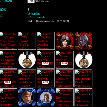
men 2026
29
Klick für Info
2026
4
Vorhanden
il
GAC Übersicht
104
(
)
Zuletzt Aktualisiert: 22.03.2023
SEP
AUG
MAI
APR