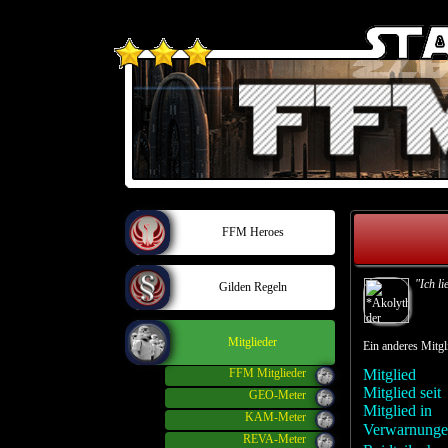
FFM Heroes
"Ich li
Gilden Regeln
Mitglieder
Ein anderes Mit
FFM Mitglieder
Mitglied
Mitglied seit
GEO-Meter
Mitglied in
KAM-Meter
Verwarnunge
REVA-Meter