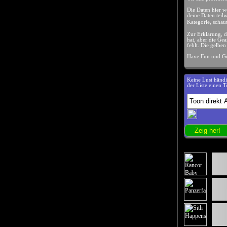
Die Daten hier 
deine Daten teilw
Kategorie, schau
Zur Erklärung, d
hat, aber die Gea
fehlt. Die gelbe
Have Fun und Go
Keine Lust händ
der Liste einen 