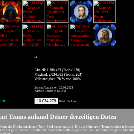
-1
Aktuell: 1.588.435 (Toons: 258)
Maximal:
2.034.305
(Toons:
263
)
Vollständigkeit:
78 %
von 100%
Zuletzt Aktualisiert: 22.03.2023
Nächste Update in ca. 24h
en
10.074.278
Klick für Info
nt Teams anhand Deiner derzeitigen Daten
Teams die Direkt auf deinen Toon-Pool ausgelegt sind. Die vordefinierten Teams werden jederzeit
er selber gute Teams für bestimmte Events/Arena/Raids gefunden hat, kann uns das gerne Mitteile
ren davon.