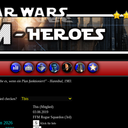
ebe es, wenn ein Plan funktioniert!" - Hannibal, 1983.
glied checken?
Tbis (Mitglied)
03.06.2019
FFM Rogue Squardon (3rd)
n 2026
5
Klick für Info