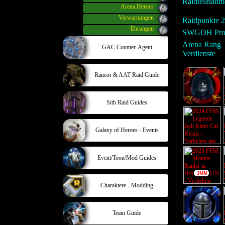
Raidteilnah
Arena Heroes
Verwarnungen
Raidpunkte 
Ehrungen
SWGOH Prof
Arena Rang
GAC Counter-Agent
Verdienste
Rancor & AAT Raid Guide
Sith Raid Guides
Galaxy of Heroes - Events
Event/Toon/Mod Guides
JUN
Charaktere - Modding
Team Guide